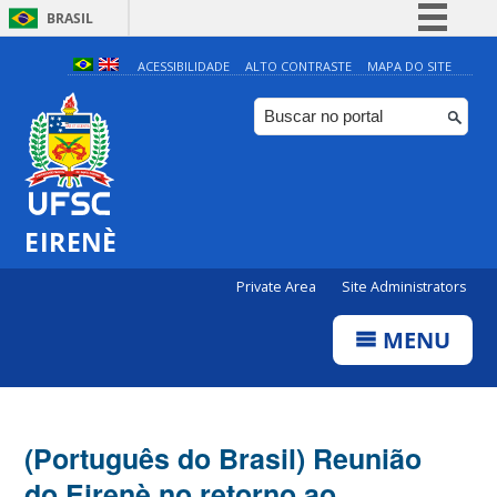
BRASIL
Simplifique!
ACESSIBILIDADE
ALTO CONTRASTE
MAPA DO SITE
Comunica BR
Participe
Acesso à informação
Legislação
EIRENÈ
Canais
Private Area
Site Administrators
MENU
(Português do Brasil) Reunião
do Eirenè no retorno ao