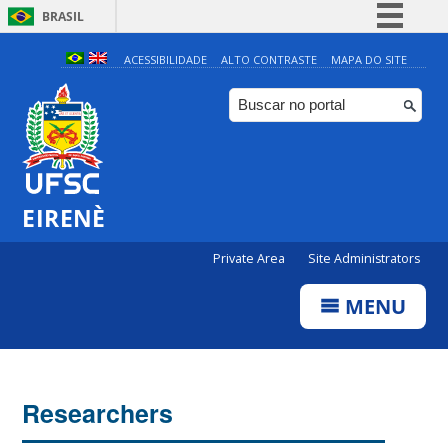
BRASIL
Simplifique!
ACESSIBILIDADE
ALTO CONTRASTE
MAPA DO SITE
Comunica BR
Participe
Acesso à informação
Legislação
EIRENÈ
Canais
Private Area
Site Administrators
MENU
Researchers